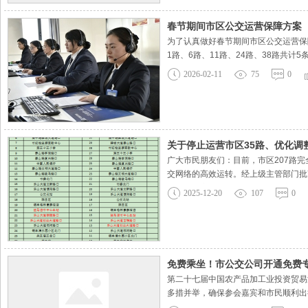
春节期间市区公交运营保障方案
为了认真做好春节期间市区公交运营保障
1路、6路、11路、24路、38路共计5
15日（腊月廿八）2月18日~2月23日
2026-02-11
75
0
关于停止运营市区35路、优化调
广大市民朋友们：目前，市区207路
交网络的高效运转。经上级主管部门批
限资源的高效利用，更好地服务市民出
2025-12-20
107
0
高铁火车站--第三十七小学。2、途经
免费乘坐！市公交公司开通免费
第二十七届中国农产品加工业投资贸易
多措并举，确保参会嘉宾和市民顺利出行
情况适时调整），同时将18路、Y1路