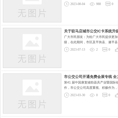
调整为公交南站（公交驾校）--第二
2023-08-04
988
0
富强路—雪松大道—前进大道—东祥路
关于驻马店城市公交IC卡系统升
广大市民朋友：为给广大市民提供更加优质
级，在此期间，市区及平舆县、遂平县
店市公共交通有限公司 2023年7月13
2023-07-13
2
0
市公交公司开通免费会展专线 
第41 届中国康复辅助器具产业暨国
作，市公交公司高度重视、积极作为，
运力，开通免费会展专线：高铁站←→国际
2023-03-30
0
0