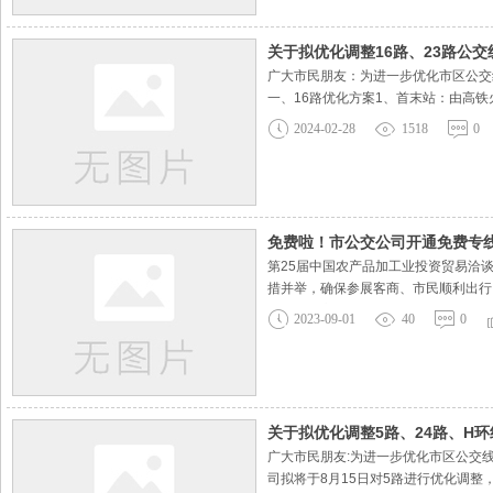
关于拟优化调整16路、23路公
广大市民朋友：为进一步优化市区公交
一、16路优化方案1、首末站：由高
强路—创业大道—乐山大道—顺河路—文明大
2024-02-28
1518
0
点：高铁火车站终点：驻马店技师学
免费啦！市公交公司开通免费专
第25届中国农产品加工业投资贸易洽
措并举，确保参展客商、市民顺利出行。
际会展中心。农洽会期间，18路、1
2023-09-01
40
0
载实时监控及时掌握会展中心道路通行
关于拟优化调整5路、24路、H
广大市民朋友:为进一步优化市区公交
司拟将于8月15日对5路进行优化调整