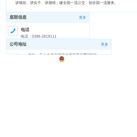
讲规矩、讲实干、讲感情；建全国一流公交、创全国一流服务。
底部信息
更多
电话
电话：0396-2819111
公司地址
更多
邮箱
邮箱：zmdgongjiao@sina.com
地址：乐山大道与洪河大道交叉口西200米
豫ICP备18026321号-1
豫公网安备 41170202000159号