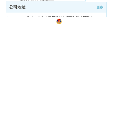
公司地址
更多
邮箱
邮箱：zmdgongjiao@sina.com
地址：乐山大道与洪河大道交叉口西200米
豫ICP备18026321号-1
豫公网安备 41170202000159号