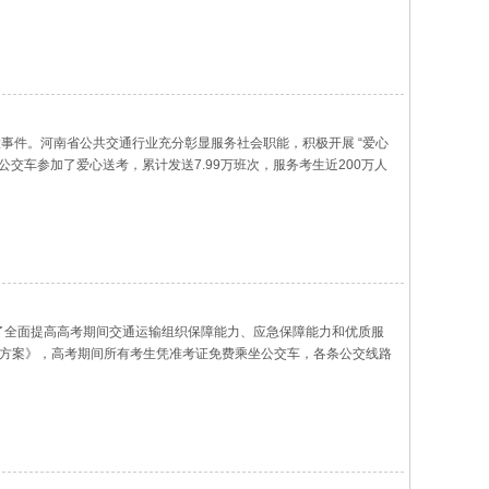
大事件。河南省公共交通行业充分彰显服务社会职能，积极开展 “爱心
交车参加了爱心送考，累计发送7.99万班次，服务考生近200万人
面，又采取了新举措。 郑州、安阳、许昌、周口等城市公交企业，
为了全面提高高考期间交通运输组织保障能力、应急保障能力和优质服
障方案》，高考期间所有考生凭准考证免费乘坐公交车，各条公交线路
求车辆经过考点附近时，禁止鸣笛、缓速通过，并调低报站器音量；司