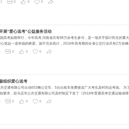
13
0
0
0
车辆，基本实现了
开展“爱心送考”公益服务活动
8年全国高考如期举行，今年高考,河南省共有98万余考生参与，是一场关乎国计民生的重
爱心筑起一道幸福的桥梁。据不完全统计，2018年高考期间全省公交行业共有2万余辆公
可以凭准考证免费乘坐公交车的服务以外，今年全省公交行业在服务社会、助力高考方
0
0
0
0
供更好
积极组织爱心送考
公共交通有限公司出动653辆公交车、5台出租车免费接送广大考生及时到达考场。 
知要求，驻马店市公共交通有限公司及时制定下发了《2018年普通高考交通运输保
发车时间。 为了给考生创造一个良好的考试环境，驻马店市公共交通有限公司还要
0
0
0
0
为考生