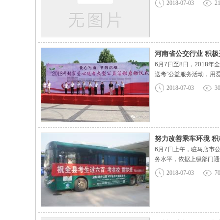
2018-07-03
2
910台纯电动空调公交
河南省公交行业 积极
6月7日至8日，201
送考”公益服务活动，用
次。 高考期间，除考生
2018-07-03
3
为了给高考考生和家长提
努力改善乘车环境 
6月7日上午，驻马店市
务水平，依据上级部门通
增加班次，保证首末班车
2018-07-03
7
乘人员主动服务，尽可能