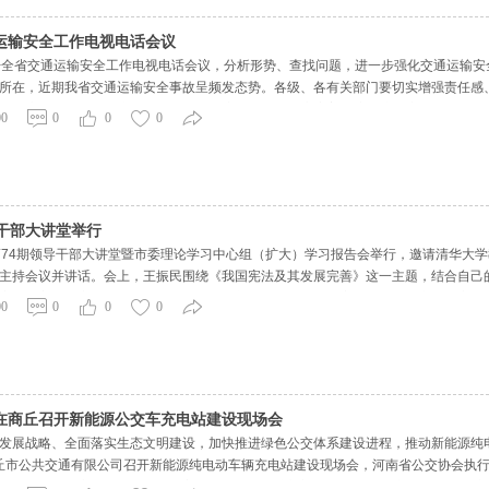
运输安全工作电视电话会议
全省交通运输安全工作电视电话会议，分析形势、查找问题，进一步强化交通运输安
所在，近期我省交通运输安全事故呈频发态势。各级、各有关部门要切实增强责任感
29重大交通事故教训，突出抓好道路运输安全监管，建立完善联席会议、应急联动、
00
0
0
0
安全便捷出
干部大讲堂举行
第74期领导干部大讲堂暨市委理论学习中心组（扩大）学习报告会举行，邀请清华大
主持会议并讲话。会上，王振民围绕《我国宪法及其发展完善》这一主题，结合自己
宪法的主要内容、发展历史、功能作用，并重点对第五次修宪的背景、意义、内容等
00
0
0
0
平新时代中
在商丘召开新能源公交车充电站建设现场会
发展战略、全面落实生态文明建设，加快推进绿色公交体系建设进程，推动新能源纯
在商丘市公共交通有限公司召开新能源纯电动车辆充电站建设现场会，河南省公交协会
，河南省公共交通协会会员单位主要负责人、相关部门负责人参加会议。 近年来，