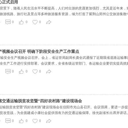
心正式启用
背景下，随着人民生活水平不断提高，人们对出游的意愿更加强烈，尤其是近年来，
旅游线路、旅行社及景点等多种旅游服务资源，倾力打造了紫荆山郑州公交旅游集散
郑州公交国有企业品牌的社会影响力和信誉度，利用自身车辆资源、旅行社资源和景
4
0
0
0
旅游服务
产视频会议召开 明确下阶段安全生产工作重点
运输安全生产视频会议召开。会上，省运管局副局长龚全武通报了近期我省道路运输
全生产工作进行安排部署。会议要求，全省各级运管部门、各运输企业要切实提高抓
，以真抓促安全、以实干求安全。下阶段要重点抓好以下工作：一要抓好事故隐患排
1
0
0
0
隐患“五个
省交通运输脱贫攻坚暨“四好农村路”建设现场会
通运输脱贫攻坚暨“四好农村路”建设现场会在信阳市光山县召开。会议强调，要进一步
贫攻坚战，为全面建成小康社会提供强有力的交通运输保障。徐光副省长出席并讲话。
础支撑和重要保障，是推动交通运输高质量发展的内在要求，各级各部门要认真贯彻落
0
0
0
0
，