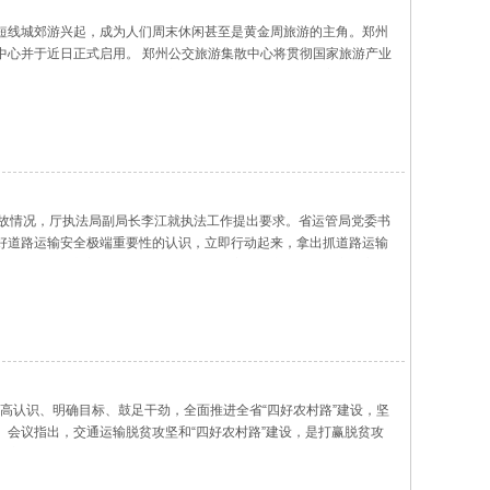
短线城郊游兴起，成为人们周末休闲甚至是黄金周旅游的主角。郑州
中心并于近日正式启用。 郑州公交旅游集散中心将贯彻国家旅游产业
区资源优势，通过旅游集散中心拓展旅游服务领域，为游客提供更加
事故情况，厅执法局副局长李江就执法工作提出要求。省运管局党委书
好道路运输安全极端重要性的认识，立即行动起来，拿出抓道路运输
查。各级运管部门要督促各运输企业抓好安全生产责任制落实，立即
提高认识、明确目标、鼓足干劲，全面推进全省“四好农村路”建设，坚
会议指出，交通运输脱贫攻坚和“四好农村路”建设，是打赢脱贫攻
实习近平总书记关于脱贫攻坚和“四好农村路”重要指示及全省脱贫