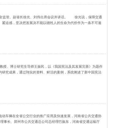
全监管。副省长徐光、刘伟出席会议并讲话。 徐光说，保障交通
、紧迫感，坚决把发展决不能以牺牲人的生命为代价作为一条不可逾
责任落实、隐患管理、失信惩戒五项机制，坚决稳定全省交通运输安全
学教授、博士研究生导师王振民，以《我国宪法及其发展完善》为题作
的研究成果，通过翔实的资料、鲜活的案例，系统阐述了新中国宪法
进行了深度诠释和解读。报告主旨鲜明、内涵丰富，对于全市各级领
电动车辆在全省公交行业的推广应用及快速发展，河南省公共交通协
执行理事长、郑州市公共交通总公司总经理巴振东，河南省交通运输厅
商丘市公共交通有限公司大力发展新能源纯电动车辆，目前已经购置