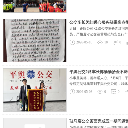
公交车长闵红暖心服务获乘客点赞
近日，正阳公司K1路公交车长闵红同
员，严格遵守公交运营规范与安全行车
谢信，均来自老年乘客群体，他们用质
2026-05-18
10
0
线，让老人感动得连连道谢。有乘客专
平舆公交2路车长郭畅畅拾金不昧
小事显美德，善举暖人心。5月6日，
专程定制锦旗送到平舆公交公司，以此
程中，她在车厢座位旁的快递箱上发现
2026-05-08
0
0
的手机突然响起，郭畅畅及时接听，电
驻马店公交圆面完成五一期间运
为充分满足市民乘客在五一假期期间的