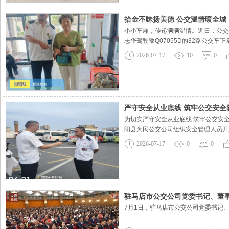
拾金不昧扬美德 公交温情暖全城
小小车厢，传递满满温情。近日，公交
志华驾驶豫Q07055D的32路公
妥善保管手提包，全程小心看护，坚守
2026-07-17
10
0
给失主带来极大的麻烦。失主发现物品
严守安全从业底线 筑牢公交安
为切实严守安全从业底线 筑牢公交安
阳县为民公交公司组织安全管理人员开
录。检查同时，管理人员现场开展安全
2026-07-17
0
0
不喝酒、喝酒不开车，杜绝心存侥幸。
驻马店市公交公司党委书记、董事
7月1日，驻马店市公交公司党委书记