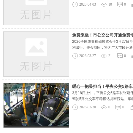
缩短候车时间。严把安全关，全面排查
2026-04-03
10
0
统、轮胎气压、转向系统、电
免费乘坐！市公交公司开通免费
2026全国农业机械展览会于3月2
利出行。盛会期间，将为广大市民开通免
力保障盛会成功举办。市公交公司将认
2026-03-27
21
0
出行服务为盛会的举办助力添彩。
暖心一抱显担当！平舆公交5路
3月18日上午，平舆公交5路车长张
驾驶5路公交车平稳抵达县医院站。车
搀扶，下车时更是因害怕摔倒而不敢迈
2026-03-20
0
0
征得老人同意后，稳稳地将老人抱起，