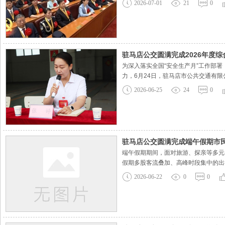
2026-07-01
21
0
驻马店公交圆满完成2026年度
为深入落实全国“安全生产月”工作部
力，6月24日，驻马店市公共交通有
驶员、应急安保、后勤保障等岗位人员
2026-06-25
24
0
务空间，直接关系广大市民出行安
驻马店公交圆满完成端午假期市
端午假期期间，面对旅游、探亲等多元
假期多股客流叠加、高峰时段集中的出
态调整发车间隔，灵活增减营运车辆，
2026-06-22
0
0
圈、火车站等客流密集重点区域，公交