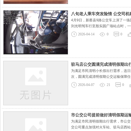
八旬老人乘车突发险情 公交司机
4月9日，新蔡县9路公交车上演了一
刘光明驾车行至殷实园广场站点时，一
地向下滑去，眼看就要摔倒。视频监控
2026-04-14
0
0
刘光明当即与一名热心乘客分别架起老
驻马店公交圆满完成清明假期出
为满足市民清明小长假出行需求，连日来
次，圆满完成清明假期公交运输保障任
及公园周边线路的运力调配。通过GP
2026-04-07
21
0
全运营，该公司开展安全生产大检查
市公交公司提前做好清明假期运
为满足市民清明假期出行需求，市公交
交公司重点加强对火车站、驻马店西站