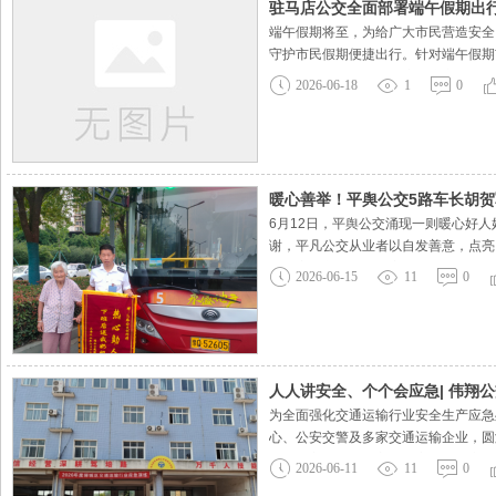
驻马店公交全面部署端午假期出
端午假期将至，为给广大市民营造安全
守护市民假期便捷出行。针对端午假期
线路运力。依托智能调度系统实时监测
2026-06-18
1
0
民出行顺畅。结合夏季高温天气特点
暖心善举！平舆公交5路车长胡
6月12日，平舆公交涌现一则暖心好
谢，平凡公交从业者以自发善意，点亮
止载客。车长胡贺军完成当日运营工作
2026-06-15
11
0
态十分慌张。秉持公交从业人员服务群
人人讲安全、个个会应急| 伟翔公
为全面强化交通运输行业安全生产应急
心、公安交警及多家交通运输企业，圆
目，全方位检验多方联动应急处置实战
2026-06-11
11
0
案，迅速组织全员开展应急处置。全