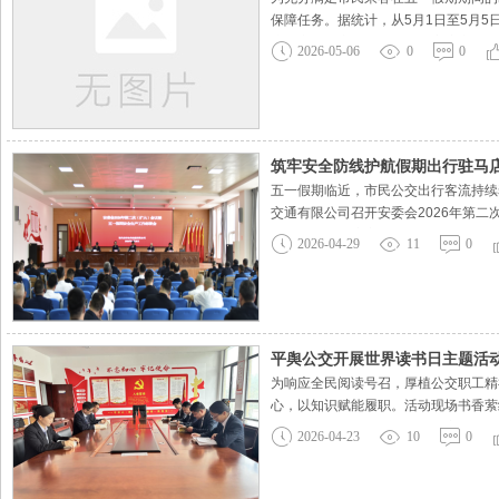
保障任务。据统计，从5月1日至5月5
统，实时且密切地监测分析客流变化情
2026-05-06
0
0
发车间隔，有效缩短了乘客的等待时间
筑牢安全防线护航假期出行驻马
五一假期临近，市民公交出行客流持续
交通有限公司召开安委会2026年第
假期及第二季度安全重点工作。公司管
2026-04-29
11
0
交通安全警示教育片，以真实事故
平舆公交开展世界读书日主题活
为响应全民阅读号召，厚植公交职工精神
心，以知识赋能履职。活动现场书香萦
品牌。现场发放了人文社科、安全运营
2026-04-23
10
0
与担当。此次活动为职工搭建了交流