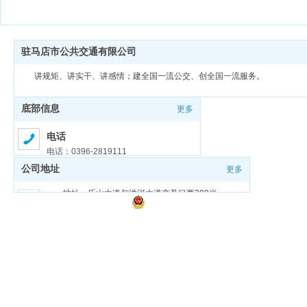
驻马店市公共交通有限公司
讲规矩、讲实干、讲感情；建全国一流公交、创全国一流服务。
底部信息
更多
电话
电话：0396-2819111
公司地址
更多
邮箱
邮箱：zmdgongjiao@sina.com
地址：乐山大道与洪河大道交叉口西200米
豫ICP备18026321号-1
豫公网安备 41170202000159号