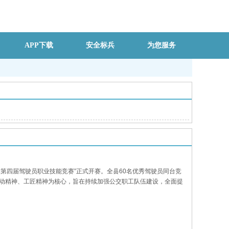
APP下载
安全标兵
为您服务
第四届驾驶员职业技能竞赛”正式开赛。全县60名优秀驾驶员同台竞
劳动精神、工匠精神为核心，旨在持续加强公交职工队伍建设，全面提
、驾驶技能实操两大环节，全方位检验驾驶员专业理论、安全操作和