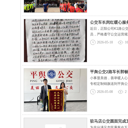
公交车长闵红暖心服
近日，正阳公司K1路公
员，严格遵守公交运营规
谢信，均来自老年乘客群
2026-05-18
1
线，让老人感动得连连道
平舆公交2路车长郭
小事显美德，善举暖人心
专程定制锦旗送到平舆公
程中，她在车厢座位旁的
2026-05-08
2
的手机突然响起，郭畅畅
驻马店公交圆面完成
为充分满足市民乘客在五