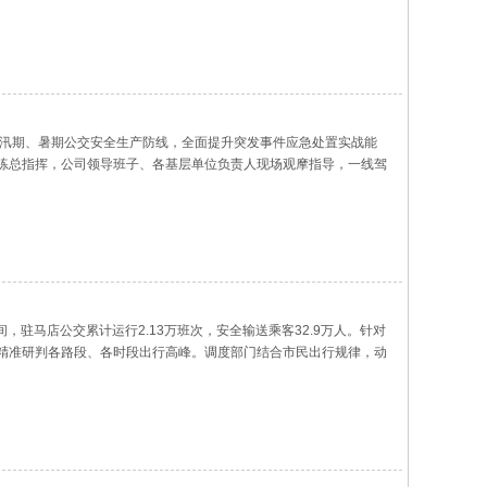
牢汛期、暑期公交安全生产防线，全面提升突发事件应急处置实战能
演练总指挥，公司领导班子、各基层单位负责人现场观摩指导，一线驾
总经理张婷作开场动员讲话，她指出，公交车作为城市流动的公共服
驻马店公交累计运行2.13万班次，安全输送乘客32.9万人。针对
，精准研判各路段、各时段出行高峰。调度部门结合市民出行规律，动
高峰乘客滞留问题，保障全城公交线网运行高效畅通。围绕景区、商