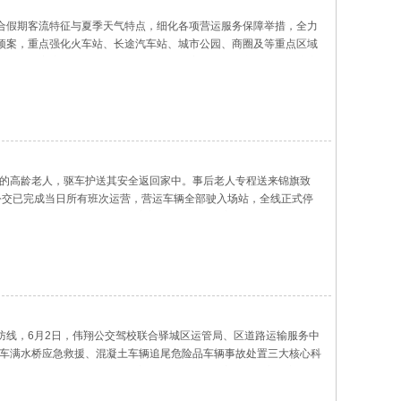
合假期客流特征与夏季天气特点，细化各项营运服务保障举措，全力
预案，重点强化火车站、长途汽车站、城市公园、商圈及等重点区域
精准匹配客流需求，有效缓解重点路段、高峰时段乘车压力，保障市
车的高龄老人，驱车护送其安全返回家中。事后老人专程送来锦旗致
公交已完成当日所有班次运营，营运车辆全部驶入场站，全线正式停
佝偻，眼神茫然，反复眺望车流方向，在漆黑的夜色里手足无措，神
防线，6月2日，伟翔公交驾校联合驿城区运管局、区道路运输服务中
客车满水桥应急救援、混凝土车辆追尾危险品车辆事故处置三大核心科
蔓延险情。险情发生后，驾校应急小组第一时间启动消防安全应急预