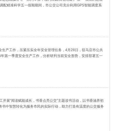
运力调配精准科学五一假期期间，市公交公司充分利用GPS智能调度系
站、玖隆茂等客流量较大的重点区域，及时加大运力投入，灵活调整
生产工作，压紧压实全年安全管理任务，4月28日，驻马店市公共
26年第一季度安全生产工作，分析研判当前安全形势，安排部署五一
线路长参会，会议由公司安委会副主任张婷主持。 会上全员集中观看
职工开展“阅读赋能成长，书香点亮公交”主题读书活动，以书香涵养初
将书中智慧转化为服务市民的实际行动，助力打造有温度的公交服务
工分享安全驾驶、服务工作心得，诵读经典篇章，诉说公交人的责任