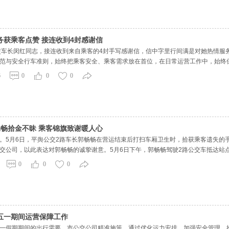
务获乘客点赞 接连收到4封感谢信
交车长闵红同志，接连收到来自乘客的4封手写感谢信，信中字里行间满是对她热情服
范与安全行车准则，始终把乘客安全、乘客需求放在首位，在日常运营工作中，始终
体，他们用质朴的文字讲述了闵红同志的暖心服务细节。有乘客亲眼见证，闵红同志
6
0
0
0
谢。有乘客专门写信
畅畅拾金不昧 乘客锦旗致谢暖人心
。5月6日，平舆公交2路车长郭畅畅在营运结束后打扫车厢卫生时，拾获乘客遗失的
交公司，以此表达对郭畅畅的诚挚谢意。5月6日下午，郭畅畅驾驶2路公交车抵达站
快递箱上发现一部手机，推测是乘客匆忙下车时不慎遗留。郭畅畅深知物品对失主的
0
0
0
及时接听，电
五一期间运营保障工作
一假期期间的出行需要，市公交公司精准施策，通过优化运力安排、加强安全管理、推