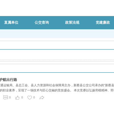
直属单位
公交查询
政策法规
党建廉政
心护航出行路
交通运输局、县总工会、县人力资源和社会保障局主办，新蔡县公交公司承办的“新蔡县
的职业素养，呈现了一场技术与匠心交融的竞技盛会。 本次竞赛以弘扬劳模精神、
务素养，为推动县域城市公共交通高质量发展注入强劲动能。竞赛设置理论知识考核
0
0
0
两天的