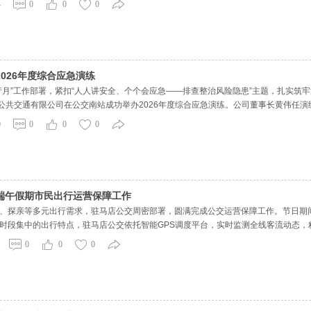
4
0
0
0
026年度综合应急演练
产月”工作部署，紧扣“人人讲安全、个个会应急——排查整治风险隐患”主题，扎实筑
市公共交通有限公司在公交南站成功举办2026年度综合应急演练。公司董事长黄伟任
障等岗位人员全员参演、实战实训。上午9时，本次综合应急演练正式启动。公司副
0
0
0
0
民出行安
端午假期市民出行运营保障工作
、探亲等多元出行需求，驻马店公交周密部署，圆满完成公交运营保障工作。节日期间，
时段集中的出行特点，驻马店公交依托智能GPS调度平台，实时监测全线客流动态
减营运车辆，实现运力随客流实时变化。通过智能化调度，有效避免平峰运力闲置、
0
0
0
点区域，公交