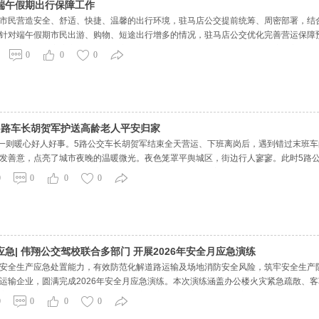
端午假期出行保障工作
市民营造安全、舒适、快捷、温馨的出行环境，驻马店公交提前统筹、周密部署，结
针对端午假期市民出游、购物、短途出行增多的情况，驻马店公交优化完善营运保障
系统实时监测客流变化，通过加密发车班次、投放区间车辆、灵活动态调度等方式，
0
0
0
温天气特点
5路车长胡贺军护送高龄老人平安归家
现一则暖心好人好事。5路公交车长胡贺军结束全天营运、下班离岗后，遇到错过末班
发善意，点亮了城市夜晚的温暖微光。夜色笼罩平舆城区，街边行人寥寥。此时5路
当日运营工作，准备驾车离场时，发现沿线站牌下独自站着一位白发老人。老人身形
0
0
0
0
业人员服务群众
急| 伟翔公交驾校联合多部门 开展2026年安全月应急演练
安全生产应急处置能力，有效防范化解道路运输及场地消防安全风险，筑牢安全生产
运输企业，圆满完成2026年安全月应急演练。本次演练涵盖办公楼火灾紧急疏散、
应急处置实战能力。办公楼起火紧急疏散演练：模拟驾校办公楼突发电路起火、浓烟
0
0
0
0
急处置。全