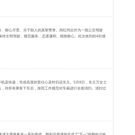
务、耐心尽责、乐于助人的真挚赞誉。闵红同志作为一线公交驾驶
保持文明驾驶、规范服务、态度谦和、细致耐心。此次收到的4封感
主动搀扶80多岁、行动不便的老年乘客下车，并耐心为老人指引路
手机及快递，凭借高度的责任心及时归还失主。5月8日，失主万女士
点，待所有乘客下车后，按照工作规范对车厢进行全面清扫。清扫过
重要性，立即将手机和快递妥善保管，继续投入营运。不久后，拾获
进志愿服务等一系列举措，顺利且圆满地完成了“五一”假期的运输