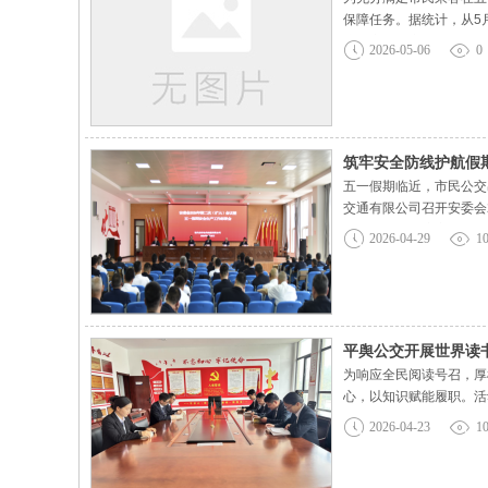
保障任务。据统计，从5月
统，实时且密切地监测分
2026-05-06
0
发车间隔，有效缩短了乘
筑牢安全防线护航假
五一假期临近，市民公交
交通有限公司召开安委会
假期及第二季度安全重点
2026-04-29
1
交通安全警示教育片，以
平舆公交开展世界读
为响应全民阅读号召，厚
心，以知识赋能履职。活
品牌。现场发放了人文社
2026-04-23
1
与担当。此次活动为职工