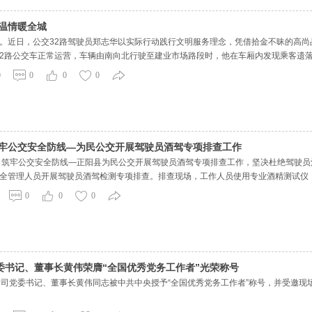
交温情暖全城
。近日，公交32路驾驶员郑志华以实际行动践行文明服务理念，凭借拾金不昧的高尚
D的32路公交车正常运营，车辆由南向北行驶至建业市场路段时，他在车厢内发现乘客
心看护，坚守岗位等待失主联系。据悉，该包内装有现金、手机、多张银行卡及身份
0
0
0
0
失主发现物品遗
筑牢公交安全防线—为民公交开展驾驶员酒驾专项排查工作
 筑牢公交安全防线—正阳县为民公交开展驾驶员酒驾专项排查工作，坚决杜绝驾驶员
全管理人员开展驾驶员酒驾检测专项排查。排查现场，工作人员使用专业酒精测试仪
现场开展安全警示教育，向驾驶员讲解酒后驾驶、隔夜酒带来的严重危害，解读酒驾
0
0
0
绝心存侥幸。
委书记、董事长黄伟荣膺“全国优秀党务工作者”光荣称号
公司党委书记、董事长黄伟同志被中共中央授予“全国优秀党务工作者”称号，并受邀现