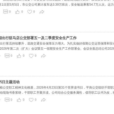
1日至5月5日，市公交公司累计发车达3.39万班次，安全输送乘客54.7万人次。
析客流变化情况。同时，结合各站点的动态信息，针对驻马店西站、火车站、皇家驿
0
0
0
客的等待时间
期出行驻马店公交部署五一及二季度安全生产工作
出行客流持续攀升，道路交通安全保障压力增大。为扎实做好假期公交运营保障和安全
2026年第二次（扩大）会议暨五一假期安全生产工作部署会。会议全面总结公司20
工作。公司管理层、安委会成员、各分公司、县域子公司及相关单位安全管理人员、
0
0
0
0
真实事故
书日主题活动
植公交职工精神文化根基，2026年4月23日第31个世界读书日，平舆公交组织干部
动现场书香萦绕，干部职工齐聚共读。公司结合公交服务属性，倡导职工以书为友，
科、安全运营、服务礼仪等领域优质书籍，职工们或静心品读，或交流感悟。部分职
0
0
0
0
搭建了交流