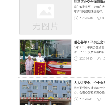
驻马店公交全面部署
端午假期将至，为给广大
守护市民假期便捷出行。
线路运力。依托智能调度
2026-06-18
0
民出行顺畅。结合夏季高
暖心善举！平舆公交
6月12日，平舆公交涌
谢，平凡公交从业者以自
止载客。车长胡贺军完成
2026-06-15
1
态十分慌张。秉持公交从
人人讲安全、个个会应
为全面强化交通运输行业
心、公安交警及多家交通
目，全方位检验多方联动
2026-06-11
1
案，迅速组织全员开展应