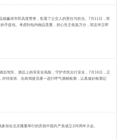
品德赢得市民高度赞誉，彰显了公交人的责任与担当。7月11日，郑
遗落的手提包。考虑到包内物品贵重，担心失主焦急万分，郑志华立即
证等重要财物和证件。物品价值较高且证件极为重要，一旦遗失，将
酒后驾车、酒后上岗等安全风险，守护市民出行安全，7月16日，正
，对待发班、在岗驾驶员逐一进行呼气酒精检测，认真做好检测记
相关法律法规以及公司内部处罚制度，提醒全体驾驶员自觉做到开车
场参加在北京隆重举行的庆祝中国共产党成立105周年大会。