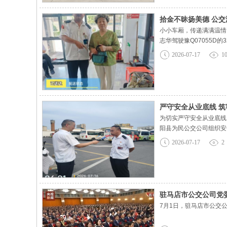
拾金不昧扬美德 公
小小车厢，传递满满温情
志华驾驶豫Q07055
妥善保管手提包，全程小
2026-07-17
1
给失主带来极大的麻烦。
严守安全从业底线 
为切实严守安全从业底线
阳县为民公交公司组织安
录。检查同时，管理人员
2026-07-17
2
不喝酒、喝酒不开车，杜
驻马店市公交公司党
7月1日，驻马店市公交