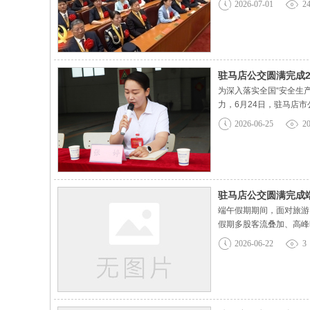
2026-07-01
2
驻马店公交圆满完成2
为深入落实全国“安全生
力，6月24日，驻马店
驶员、应急安保、后勤保
2026-06-25
2
务空间，直接关系广大市
驻马店公交圆满完成
端午假期期间，面对旅游
假期多股客流叠加、高峰
态调整发车间隔，灵活增
2026-06-22
3
圈、火车站等客流密集重