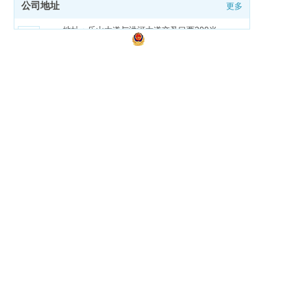
公司地址
更多
邮箱
邮箱：zmdgongjiao@sina.com
地址：乐山大道与洪河大道交叉口西200米
豫ICP备18026321号-1
豫公网安备 41170202000159号