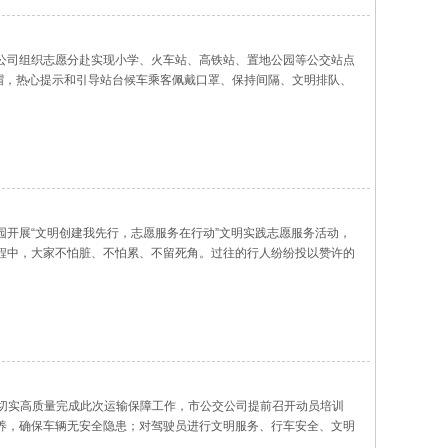
公司组织志愿分赴实现小学、火车站、高铁站、置地公园等公交站点
帽，热心提示和引导站台候车乘客佩戴口罩、保持间隔、文明排队、
垃圾、随地吐痰等不文明行为，捡拾站点及周边垃圾，保持站点卫生
开展“文明创建我先行，志愿服务在行动”文明实践志愿服务活动，
程中，大家不怕脏、不怕累、不留死角。过往的行人纷纷投以赞许的
好氛围。活动结束后，志愿者们纷纷表示，清扫公园虽然只是一件小
为切实高质量完成此次运输保障工作，市公交公司提前召开动员培训
养，确保车辆无安全隐患；对驾驶员进行文明服务、行车安全、文明
测并全程佩戴口罩。在此次政协会议保障任务中，市公交公司的全体