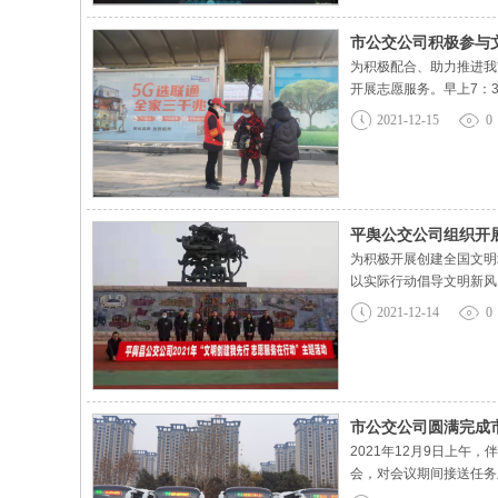
市公交公司积极参与文
为积极配合、助力推进我
开展志愿服务。早上7：
有序上车；主动搀扶老、
2021-12-15
0
清洁，在此基础上，引导
平舆公交公司组织开展
为积极开展创建全国文明
以实际行动倡导文明新风
目光，尽管天气寒冷，但
2021-12-14
0
事，却是一件提高公民环
市公交公司圆满完成
2021年12月9日上
会，对会议期间接送任务
礼让斑马线和疫情防控措