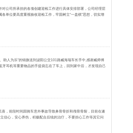
，并对公司所承担的各项创建迎检工作进行具体安排部署，公司经理层
各单位要高度重视验收迎检工作，牢固树立“一盘棋”思想，切实增
力争“得满分”，难以突破工作力争“少扣分”，确保我市顺利通过最终
、助人为乐”的锦旗送到泌阳公交101路臧海瑞车长手中,感谢臧师傅
、蓝牙耳机等重要物品的手提袋忘在了车上，回到家中后，才发现自己
线,了解到东西被臧海瑞师傅捡到并保存，心里的一块“石头”算是落
胡民喜，前段时间因骑车意外事故导致鼻骨骨折和颅骨骨裂，目前在遂
树立信心，安心养伤，积极配合后续的治疗，不要担心工作等其它问
返回工作岗位，努力工作，回报大家的关心和关爱。一直以来，遂平