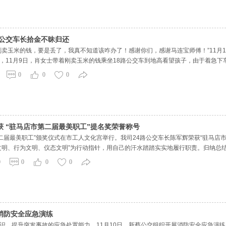
 公交车长拾金不昧归还
刚卖玉米的钱，要是丢了，我真不知道该咋办了！感谢你们，感谢马连宝师傅！”11月
，11月9日，肖女士带着刚卖玉米的钱乘坐18路公交车到地高看望孩子，由于着急
想起自己的包丢了，便抱着试一试的态度拨打了公交服务热线，调度员了解情况后，对
0
0
0
。”第二天
 “驻马店市第二届最美职工”提名奖荣誉称号
市第二届最美职工”颁奖仪式在市工人文化宫举行。我司24路公交车长陈军辉荣获“驻马
文明、行为文明、仪态文明”为行动指针，用自己的汗水踏踏实实地履行职责。归纳总结
等七种不同乘客作出不同的服务。乘客上车时主动关心特需人，下车时主动为特需乘
0
0
0
0
消防安全应急演练
识，提升突发事故的应急处置能力，11月10日，新蔡公交组织开展消防安全应急演