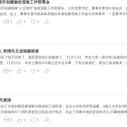
都市创建验收迎检工作部署会
司召开创建国家“公交都市”验收迎检工作部署会。公司党委书记、董事长黄伟主持会议
会议。会上，董事长黄伟就高标准做好各项创建迎检工作提出具体要求：一是要求司属
任感，全力以赴做好收尾和冲刺工作，要在验收过程各个环节力争“有加分”，重点工作
0
0
0
人 热情失主送锦旗致谢
西丢了找不回来了，真的是给你们添麻烦了。”11月17日，华女士将一面印有“品德高尚
悉，11月12日，华女士乘坐101路公交车去办事，下车比较匆忙，将自己装有账本
和笔记本记录着自己近期生意的账目和资料，对自己非常重要。华女士急忙拨打公交热
0
0
0
要的
司真情
公交职工代表到医院看望慰问受伤职工胡民喜，送去公司的关怀和温暖。3路公交车长
,详细地询问了胡民喜受伤过程及治疗情况，转达了同事对他的牵挂和关心,叮嘱他要
工作岗位。对公司的牵挂和慰问表示由衷感谢并会以积极的心态面对，争取早日康复
0
0
0
的工作和生活