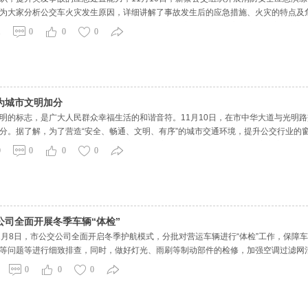
为大家分析公交车火灾发生原因，详细讲解了事故发生后的应急措施、火灾的特点及
工现场使用灭火器，及时矫正不规范的操作。实操演练是模拟公交车突发火灾，车门
1
0
0
0
即停车并安
为城市文明加分
明的标志，是广大人民群众幸福生活的和谐音符。11月10日，在市中华大道与光明
分。据了解，为了营造“安全、畅通、文明、有序”的城市交通环境，提升公交行业的窗
城市“金名片”。2018年开始，市公交公司在充分调研的基础上，结合公交车安全运营路
0
0
0
0
车
公司全面开展冬季车辆“体检”
1月8日，市公交公司全面开启冬季护航模式，分批对营运车辆进行“体检”工作，保障
等问题等进行细致排查，同时，做好灯光、雨刷等制动部件的检修，加强空调过滤网
民在冬季提供一个安全、温暖、舒适的乘车环境。此外，市公交公司还加大对公交车长
0
0
0
授日常车辆