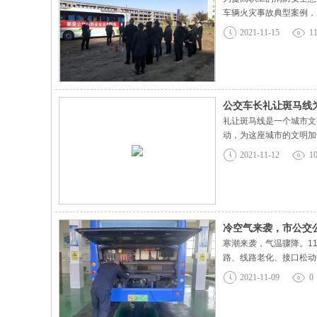
车辆火灾事故典型案例，
进行了系统介绍，并让职
2021-11-15
1
一”的应急处置原则，立
公交车长礼让斑马线
礼让斑马线是一个城市文
动，为这座城市的文明加
线”活动，打造驻马店文明
2021-11-12
1
观察并提前减速，做好停
冷空气来袭，市公交
寒潮来袭，气温骤降。1
路、线路老化、接口松动
带“病”上路，给广大市
2021-11-09
0
解冬季行车安全技巧，传