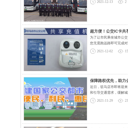
2021-12-13
2
保障人员以高度的责任感
超方便！公交IC卡
为了让市民乘坐城市公交
您无需跑远路即可完成对
站亭。让您不管是等公交
2021-12-02
1
放在充值机指定区域，连
保障路权优先，助力
近日，驻马店市即将迎来
和引导交通需求，缓解城
先发展战略，将城市公交
2021-11-29
2
先、公交引领