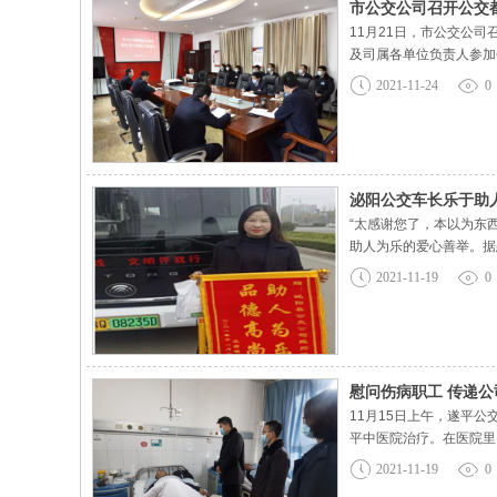
市公交公司召开公交
11月21日，市公交公
及司属各单位负责人参加
强迎检工作的紧迫感和责
2021-11-24
0
考核验收并取得优异成
泌阳公交车长乐于助
“太感谢您了，本以为东
助人为乐的爱心善举。据
的手提袋丢了，由于账本
2021-11-19
0
地了。因为第二天有更重
慰问伤病职工 传递公
11月15日上午，遂平
平中医院治疗。在医院里
题，争取早日康复并回到
2021-11-19
0
公交公司 高度重视职工