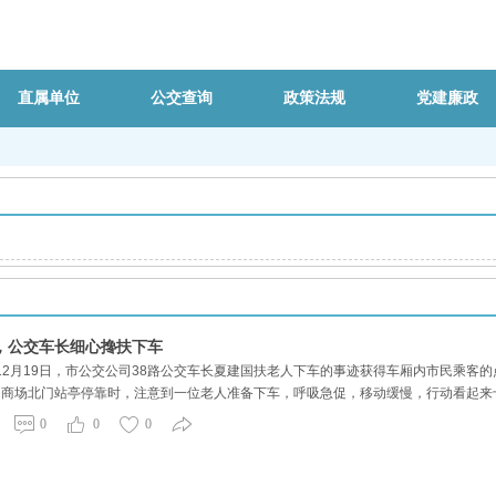
直属单位
公交查询
政策法规
党建廉政
，公交车长细心搀扶下车
12月19日，市公交公司38路公交车长夏建国扶老人下车的事迹获得车厢内市民乘客的
山商场北门站亭停靠时，注意到一位老人准备下车，呼吸急促，移动缓慢，行动看起
搀扶老人安全“着陆”后，夏师傅还跟老人叮嘱了一句：“走路时一定要留意四周，注意
0
0
0
腿脚