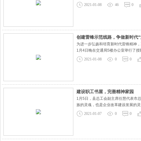
车制造有限公司开发研制的城市客车Z
2021-01-08
46
0
条流畅优美，整车外形高雅、美观大方
创建雷锋示范线路，争做新时代"
为进一步弘扬和培育新时代雷锋精神，
1月4日晚在交通局5楼办公室举行了
精神为导向，切实做到将雷锋精神融入
2021-01-08
0
0
风尚的形成。为提升5路整体公交服务
建设职工书屋，完善精神家园
1月5日，县总工会副主席任慧代表市
族的灵魂，也是企业改革建设发展的灵
人修养，因地制宜、以为职工服务为原
2021-01-07
0
0
公司职工书屋的建设情况表示