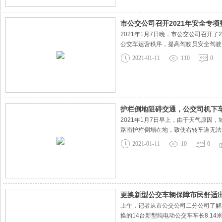
市公交公司召开2021年安全专
2021年1月7日晚，市公交公司召开
公交车运营秩序，提高驾驶员安全驾驶
动》方案，明确了整治活动的主要任务
2021-01-11
110
0
强营运违章违纪和不文明行为检查、重
护栏倒地阻碍交通，公交司机下
2021年1月7日早上，由于天气原因
路南护栏倒塌在地，致使右转车道无法
大队民警调取视频监控时发现，随即交
2021-01-11
10
0
品。“雷锋精神”是中华民族的传统美德
更换新型公交车辆保障市民舒适
上午，记者从市公交公司二分公司了解到
换的14台新型纯电动公交车车长8.1