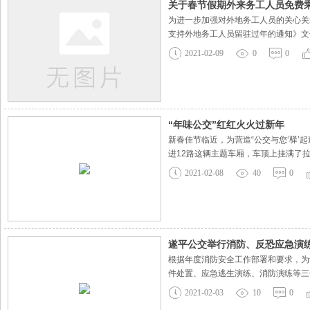
关于春节假期外来务工人员免费
为进一步加强对外地务工人员的关心关
支持外地务工人员留驻过年的通知》文件
（免费乘公交活动截止到2020年2月26
2021-02-09
0
0
“年味公交”红红火火过新年
新春佳节临近，为营造“公交与您‘驿’
进12路这辆主题车厢，车顶上挂满了
位后方还放置着一个便民服务袋，里面
2021-02-08
40
0
一商量，决定打造以
遂平公交举行消防、反恐应急演
根据年度消防安全工作部署和要求，为
件处置、应急逃生演练、消防演练等三
次演练，不仅增强了司乘人员应对公共
2021-02-03
10
0
了坚实的基础。