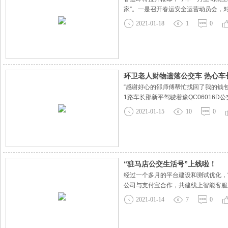
家”。一是召开春运安全运营动员会，
力保障群众安全、舒心出行。二是高校
2021-01-18
1
0
流、返乡客流进行调查监控，以实际
环卫老人财物遗落公交车 热心车
“感谢好心的邵师傅帮忙找回了我的钱
1路车长邵新平驾驶着豫QC0601
交给值班工作人员，检查发现包内装有
2021-01-15
10
0
打后，最终在13日上午联系上了失主
“驻马店公交生活号”上线啦！
经过一个多月的平台建设和测试优化，
公司与支付宝合作，共建线上智能客服
进入智能客服系统，直接与客服AI进
2021-01-14
7
0
7×24小时实时响应客户咨询，既确