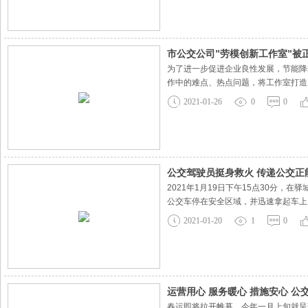
市公交公司”劳模创新工作室”被
为了进一步促进企业良性发展，节能降
作中的难点、热点问题，将工作室打造
作室”通过验收，被市总工正式授牌！
2021-01-26
0
0
社会对科学技术的重视程度，日
公交驾驶员挺身救火 传递公交正
2021年1月19日下午15点30分
公交车停在安全区域，并迅速拿起车上
的行为。面对众人的称赞，王蓓蓓师傅
2021-01-20
1
0
最基本的职业素养，相信无论是谁遇
运营用心 服务暖心 措施安心 
春运即将拉开帷幕，今年一月上旬就呈