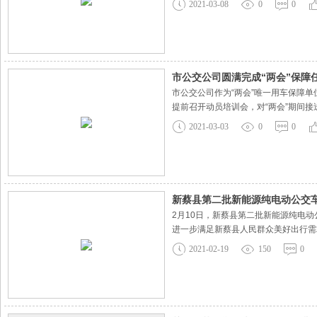
2021-03-08
0
0
咨询驻马店的旅游景点。借着公
市公交公司圆满完成“两会”保障
市公交公司作为“两会”唯一用车保障
提前召开动员培训会，对“两会”期间
务、行车安全、文明礼让斑马线和疫情
2021-03-03
0
0
市公交公司的全体驾驶
新蔡县第二批新能源纯电动公交
2月10日，新蔡县第二批新能源纯电
进一步满足新蔡县人民群众美好出行需
运营成本低的优点，车内配置有冷暖空
2021-02-19
150
0
面提升公交车安全防范水平，确保市民