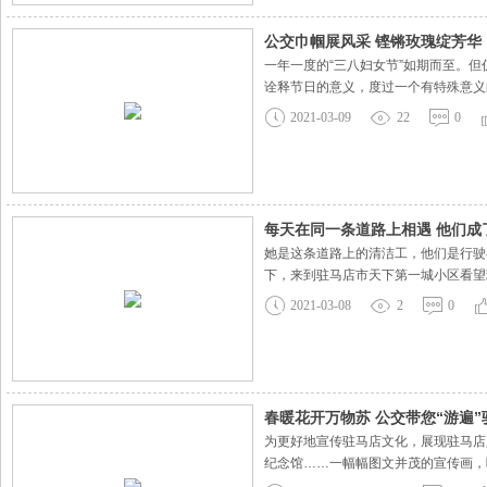
公交巾帼展风采 铿锵玫瑰绽芳华
一年一度的“三八妇女节”如期而至。
诠释节日的意义，度过一个有特殊意义
能监控调度室都有她们忙碌的身影，她
2021-03-09
22
0
境、统一的着装、甜美的微笑
每天在同一条道路上相遇 他们成了
她是这条道路上的清洁工，他们是行驶
下，来到驻马店市天下第一城小区看望
等物品来到朱大娘家中，一行人来到朱
2021-03-08
2
0
来看我真好，你们就是我的
春暖花开万物苏 公交带您“游遍”
为更好地宣传驻马店文化，展现驻马店
纪念馆……一幅幅图文并茂的宣传画，
晕车贴、呕吐袋、纸巾、湿巾等便民设