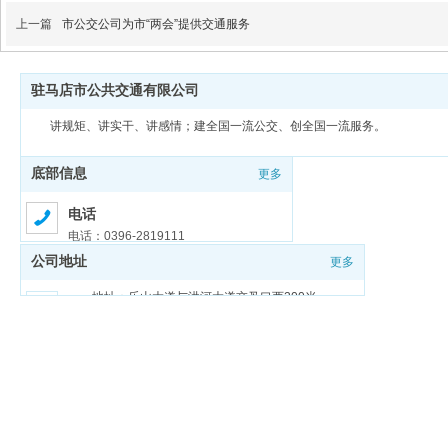
上一篇
市公交公司为市“两会”提供交通服务
驻马店市公共交通有限公司
讲规矩、讲实干、讲感情；建全国一流公交、创全国一流服务。
底部信息
更多
电话
电话：0396-2819111
公司地址
更多
邮箱
邮箱：zmdgongjiao@sina.com
地址：乐山大道与洪河大道交叉口西200米
豫ICP备18026321号-1
豫公网安备 41170202000159号