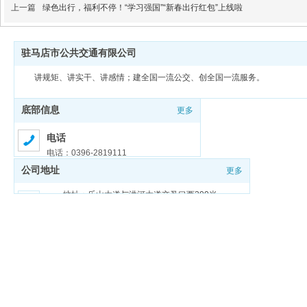
上一篇
绿色出行，福利不停！“学习强国”“新春出行红包”上线啦
驻马店市公共交通有限公司
讲规矩、讲实干、讲感情；建全国一流公交、创全国一流服务。
底部信息
更多
电话
电话：0396-2819111
公司地址
更多
邮箱
邮箱：zmdgongjiao@sina.com
地址：乐山大道与洪河大道交叉口西200米
豫ICP备18026321号-1
豫公网安备 41170202000159号