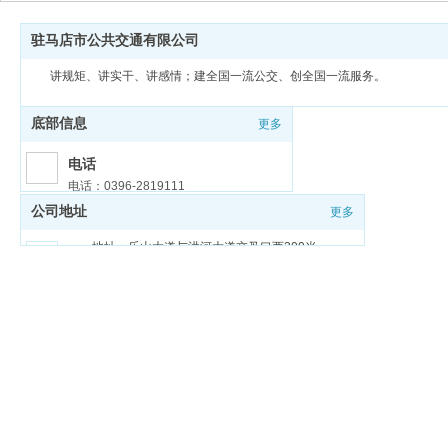
驻马店市公共交通有限公司
讲规矩、讲实干、讲感情；建全国一流公交、创全国一流服务。
底部信息
更多
电话
电话：0396-2819111
公司地址
更多
邮箱
邮箱：zmdgongjiao@sina.com
地址：乐山大道与洪河大道交叉口西200米
豫ICP备18026321号-1
豫公网安备 41170202000159号