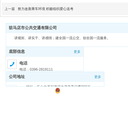
上一篇
努力改善乘车环境 积极组织爱心送考
驻马店市公共交通有限公司
讲规矩、讲实干、讲感情；建全国一流公交、创全国一流服务。
底部信息
更多
电话
电话：0396-2819111
公司地址
更多
邮箱
邮箱：zmdgongjiao@sina.com
地址：乐山大道与洪河大道交叉口西200米
豫ICP备18026321号-1
豫公网安备 41170202000159号