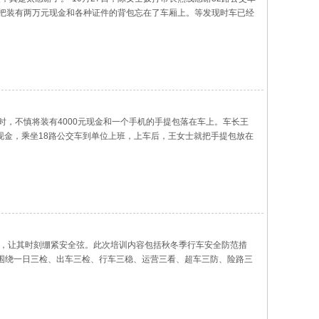
便把装有两万元现金和各种证件的背包忘在了车厢上。等发现时车已经
并安慰陈女士说：“如果公交车长见到的话，会第一时间上报的，你
车时，不慎将装有4000元现金和一个手机的手提包落在车上。车长王
现金，乘坐18路公交车到单位上班，上车后，王女士就把手提包放在
终点站进行车辆消杀时，发现有乘客落下的手提包，便交到调度室后与
训，让其时刻绷紧安全弦。此次培训内容包括秋冬季行车安全防范措
围绕一日三检、出车三检、行车三稳、运营三看、超车三防、险路三
章驾驶、醉驾、超速行驶、斑马线不礼让等行为易引发事故的共鸣。