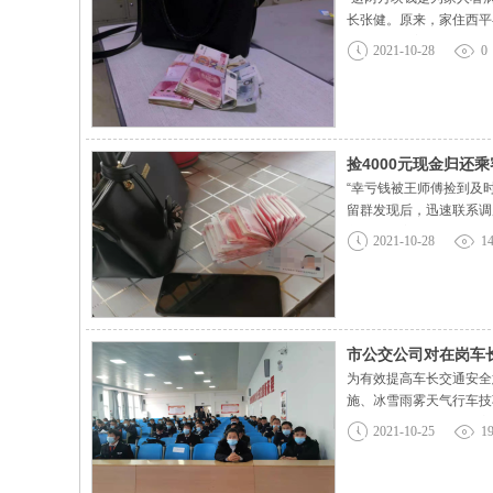
长张健。原来，家住西平
走远，便抱着试一试的态
2021-10-28
0
可以先来调度室等待。”
捡4000元现金归还
“幸亏钱被王师傅捡到及
留群发现后，迅速联系调
车长驾驶室后面的台阶上
2021-10-28
1
调度员一起清点了包内物品
市公交公司对在岗车
为有效提高车长交通安全
施、冰雪雨雾天气行车技
先、路口三行、雨雾三宝
2021-10-25
1
参加车长表示：通过此次