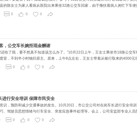
县的陈女士为家人看病从医院出来乘坐32路公交车回家，由于搀扶着病人匆忙下车
度拨打了公交公司服务热线，工作人员了解情况后便联系32路公交车长让他们留意，
0
0
0
当陈女士
乘客，公交车长婉拒现金酬谢
时还给了我，要不然真不知道该怎么办了。”10月22日上午，王女士乘坐市18路公交
度室，不到半小时物归原主。原来，上午8点左右，王女士带着从银行取来的4000元
，由于下车匆忙便把包忘在了车上，等想起来车已经走远了。18路车长王留群到达
4
0
0
0
，有4000元
长进行安全培训 保障市民安全
意识，预防和减少交通事故的发生。10月20日，市公交公司对在岗车长进行安全培
巧、驾驶员思想情绪与行车安全、突发应急事件处理等。会上，公司安监部专业人员
、冰雪三缓、车门三不等内容进行讲解，并通过观看典型警示案例，引起驾驶员对违
9
0
0
0
培训，自己的