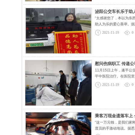
泌阳公交车长乐于助
“太感谢您了，本以为东
助人为乐的爱心善举。据
的手提袋丢了，由于账本
2021-11-19
0
地了。因为第二天有更重
慰问伤病职工 传递公
11月15日上午，遂平
平中医院治疗。在医院里
题，争取早日康复并回到
2021-11-19
0
公交公司 高度重视职工
乘客万现金遗落车上
“这一万元钱，是我们家
度员的手激动地说。据悉
回到家中，经家人提醒才