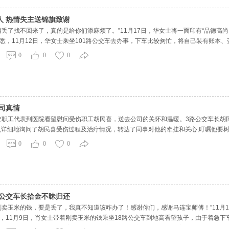
人 热情失主送锦旗致谢
西丢了找不回来了，真的是给你们添麻烦了。”11月17日，华女士将一面印有“品德高尚
悉，11月12日，华女士乘坐101路公交车去办事，下车比较匆忙，将自己装有账本
和笔记本记录着自己近期生意的账目和资料，对自己非常重要。华女士急忙拨打公交热
0
0
0
要的
司真情
公交职工代表到医院看望慰问受伤职工胡民喜，送去公司的关怀和温暖。3路公交车长
,详细地询问了胡民喜受伤过程及治疗情况，转达了同事对他的牵挂和关心,叮嘱他要
工作岗位。对公司的牵挂和慰问表示由衷感谢并会以积极的心态面对，争取早日康复
0
0
0
的工作和生活
 公交车长拾金不昧归还
刚卖玉米的钱，要是丢了，我真不知道该咋办了！感谢你们，感谢马连宝师傅！”11月
，11月9日，肖女士带着刚卖玉米的钱乘坐18路公交车到地高看望孩子，由于着急
想起自己的包丢了，便抱着试一试的态度拨打了公交服务热线，调度员了解情况后，对