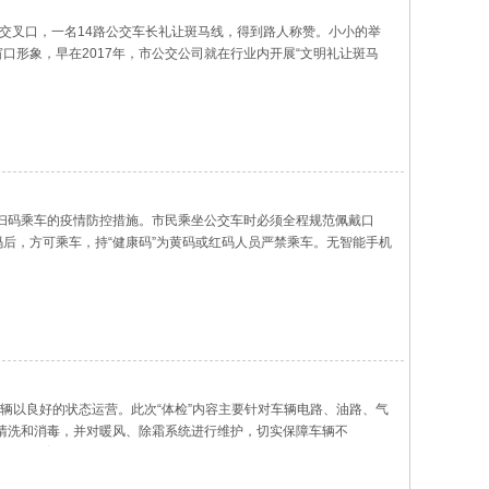
路交叉口，一名14路公交车长礼让斑马线，得到路人称赞。小小的举
口形象，早在2017年，市公交公司就在行业内开展“文明礼让斑马
口控速标准，提出了“321”礼让标准，“3”是在距离斑马线30米处，
扫码乘车的疫情防控措施。市民乘坐公交车时必须全程规范佩戴口
后，方可乘车，持“健康码”为黄码或红码人员严禁乘车。无智能手机
，方能乘车；无家人陪同不能出示健康码的乘客，需携带本人有效身份
车辆以良好的状态运营。此次“体检”内容主要针对车辆电路、油路、气
清洗和消毒，并对暖风、除霜系统进行维护，切实保障车辆不
的安全教育培训，通过班组会议、视频宣教等多种形式向公交车长讲