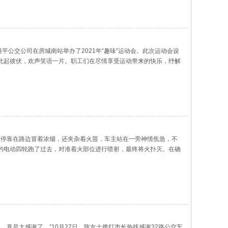
公交公司在房城南站举办了2021年“趣味”运动会。此次运动会设
此起彼伏，欢声笑语一片。职工们在尽情享受运动带来的快乐，纾解
味运动会充分体验到运动的快乐和竞技的乐趣，自己的心理素质、身
轮车停靠在路边冒着浓烟，还夹杂着火苗，车主站在一旁神情焦急，不
的电动四轮跑了过去，对准着火部位进行喷射，最终将火扑灭。在确
指为他点赞。面对称赞，公交车长李勇剑表示，为了确保公交车长在
真是太感谢了。”10月27日，陈女士拨打市长热线感谢32路公交车