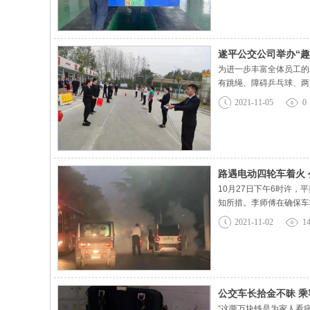
遂平公交公司举办“趣
为进一步丰富全体员工的
有跳绳、障碍乒乓球、两
平时工作压力和疲惫，在
2021-11-05
0
体素质和运动水平都有了
路遇电动四轮车着火
10月27日下午6时许
知所措。李师傅在确保车
保着火车辆安全隐患消除
2021-11-02
1
紧急情况下，能够积极应
公交车长拾金不昧 
“这两万块钱是为家人看