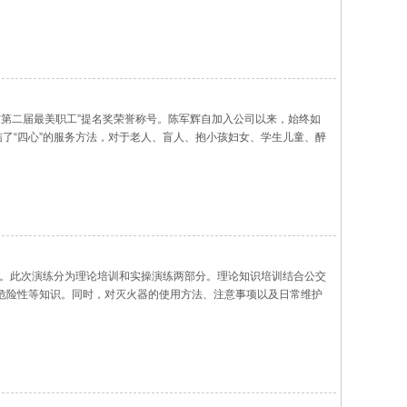
店市第二届最美职工”提名奖荣誉称号。陈军辉自加入公司以来，始终如
了“四心”的服务方法，对于老人、盲人、抱小孩妇女、学生儿童、醉
客寻找同路人，尽自己最大的努力为乘客提供方便。乘客的身份证、
练。此次演练分为理论培训和实操演练两部分。理论知识培训结合公交
危险性等知识。同时，对灭火器的使用方法、注意事项以及日常维护
电气开关失灵的突发险情。参演公交车长在发现火情后遵循“两先三