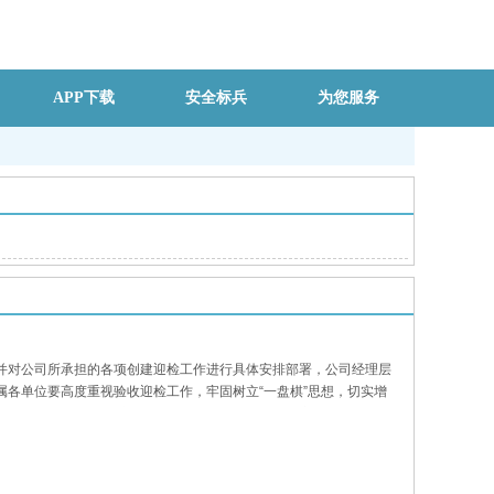
APP下载
安全标兵
为您服务
，并对公司所承担的各项创建迎检工作进行具体安排部署，公司经理层
各单位要高度重视验收迎检工作，牢固树立“一盘棋”思想，切实增
力争“得满分”，难以突破工作力争“少扣分”，确保我市顺利通过最终