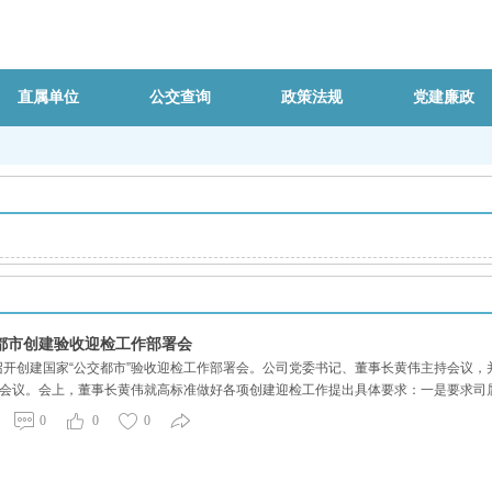
直属单位
公交查询
政策法规
党建廉政
都市创建验收迎检工作部署会
司召开创建国家“公交都市”验收迎检工作部署会。公司党委书记、董事长黄伟主持会议
会议。会上，董事长黄伟就高标准做好各项创建迎检工作提出具体要求：一是要求司属
任感，全力以赴做好收尾和冲刺工作，要在验收过程各个环节力争“有加分”，重点工作
0
0
0