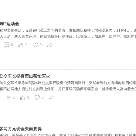
味”运动会
精神文化生活，促进在职员工之间的交流，发扬团队精神，增强凝聚力，11月4日，遂平
人三足、两人靠背运球、你做我猜等比赛项目。比赛场上，加油声、欢呼声、喝彩声
比赛中加强了团结与协作，增强了集体荣誉感。赛后许多职工纷纷表示，通过本次趣
0
0
0
明显的进步
 公交车长挺身而出帮忙灭火
，平舆公交车长李勇剑驾驶4路公交车行驶至沿清河南路时，突然看到前方有辆电动四
辆不妨碍他人通过时立刻靠边停车，并打开双闪确保车辆安全，就拎着灭火器向着火
后，李勇剑便匆匆赶回到公交车上继续营运。路边群众及四轮车主本人纷纷竖起大拇
4
0
0
0
对，平舆公交
乘客两万元现金失而复得
病的钱，要是丢了真不知道该怎么办。多亏了32路公交司机张健师傅才让我避免了损失，