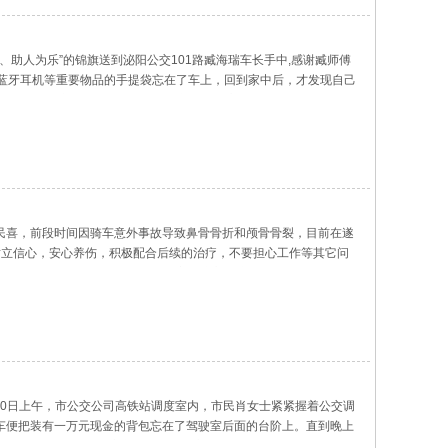
、助人为乐”的锦旗送到泌阳公交101路臧海瑞车长手中,感谢臧师傅
、蓝牙耳机等重要物品的手提袋忘在了车上，回到家中后，才发现自己
线,了解到东西被臧海瑞师傅捡到并保存，心里的一块“石头”算是落
胡民喜，前段时间因骑车意外事故导致鼻骨骨折和颅骨骨裂，目前在遂
树立信心，安心养伤，积极配合后续的治疗，不要担心工作等其它问
返回工作岗位，努力工作，回报大家的关心和关爱。一直以来，遂平
10日上午，市公交公司高铁站调度室内，市民肖女士紧紧握着公交调
下车便把装有一万元现金的背包忘在了驾驶室后面的台阶上。直到晚上
肖女士说：“18路公交车长马师傅上交的背包和你描述的很相似，