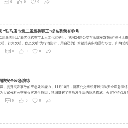
0
0
0
。”第二天
 “驻马店市第二届最美职工”提名奖荣誉称号
市第二届最美职工”颁奖仪式在市工人文化宫举行。我司24路公交车长陈军辉荣获“驻马
文明、行为文明、仪态文明”为行动指针，用自己的汗水踏踏实实地履行职责。归纳总结
等七种不同乘客作出不同的服务。乘客上车时主动关心特需人，下车时主动为特需乘
0
0
0
0
消防安全应急演练
识，提升突发事故的应急处置能力，11月10日，新蔡公交组织开展消防安全应急演
为大家分析公交车火灾发生原因，详细讲解了事故发生后的应急措施、火灾的特点及
工现场使用灭火器，及时矫正不规范的操作。实操演练是模拟公交车突发火灾，车门
0
0
0
0
即停车并安