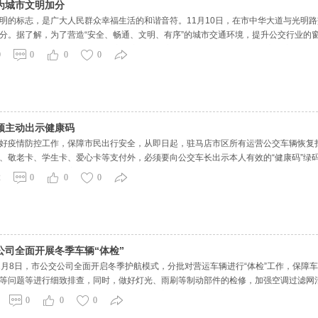
为城市文明加分
明的标志，是广大人民群众幸福生活的和谐音符。11月10日，在市中华大道与光明
分。据了解，为了营造“安全、畅通、文明、有序”的城市交通环境，提升公交行业的窗
城市“金名片”。2018年开始，市公交公司在充分调研的基础上，结合公交车安全运营路
0
0
0
0
车
须主动出示健康码
好疫情防控工作，保障市民出行安全，从即日起，驻马店市区所有运营公交车辆恢复
、敬老卡、学生卡、爱心卡等支付外，必须要向公交车长出示本人有效的“健康码”绿码
熟练使用手机的乘客，可彩色打印7日内有效的“纸质健康码”，经车长核验并确认后
2
0
0
0
码、
公司全面开展冬季车辆“体检”
1月8日，市公交公司全面开启冬季护航模式，分批对营运车辆进行“体检”工作，保障
等问题等进行细致排查，同时，做好灯光、雨刷等制动部件的检修，加强空调过滤网
民在冬季提供一个安全、温暖、舒适的乘车环境。此外，市公交公司还加大对公交车长
0
0
0
授日常车辆