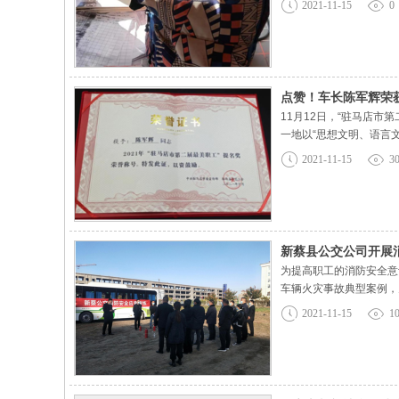
2021-11-15
0
你可以来调度室核实一下
点赞！车长陈军辉荣获
11月12日，“驻马店
一地以“思想文明、语言
酒人、病人、外地带包袱
2021-11-15
3
钱包、手机等物品遗失在
新蔡县公交公司开展
为提高职工的消防安全意
车辆火灾事故典型案例，
进行了系统介绍，并让职
2021-11-15
1
一”的应急处置原则，立