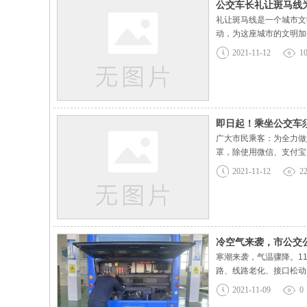
公交车长礼让斑马线
礼让斑马线是一个城市文
动，为这座城市的文明加
线”活动，打造驻马店文明
2021-11-12
1
观察并提前减速，做好停
即日起！乘坐公交车
广大市民乘客：为全力做
罩，除使用微信、支付宝
的老人、儿童或其他不能
2021-11-12
2
证件登记姓名、身份证号
冷空气来袭，市公交
寒潮来袭，气温骤降。1
路、线路老化、接口松动
带“病”上路，给广大市
2021-11-09
0
解冬季行车安全技巧，传