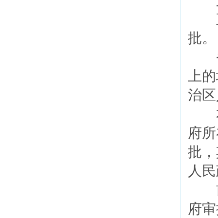
第
直
批
省
上的
治区
本
府所
批，
人民
前
府审