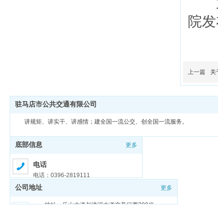
第
院发
上一篇
关
驻马店市公共交通有限公司
讲规矩、讲实干、讲感情；建全国一流公交、创全国一流服务。
底部信息
更多
电话
电话：0396-2819111
公司地址
更多
邮箱
邮箱：zmdgongjiao@sina.com
地址：乐山大道与洪河大道交叉口西200米
豫ICP备18026321号-1
豫公网安备 41170202000159号