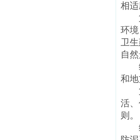
相适
第
环境
卫生
自然
编
和地
第
活、
则
编
防泥