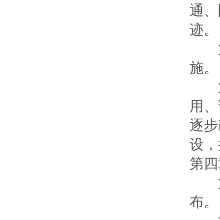
通、
迹
第
施
第
用、
逐步
设，
第四
第
布