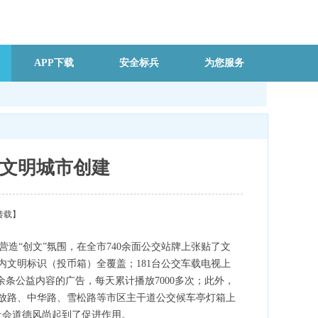
APP下载
安全标兵
为您服务
文明城市创建
转载】
造“创文”氛围，在全市740余面公交站牌上张贴了文
文明标识（投币箱）全覆盖；181台公交车载电视上
余条公益内容的广告，每天累计播放7000多次；此外，
放路、中华路、雪松路等市区主干道公交候车亭灯箱上
社会道德风尚起到了促进作用。