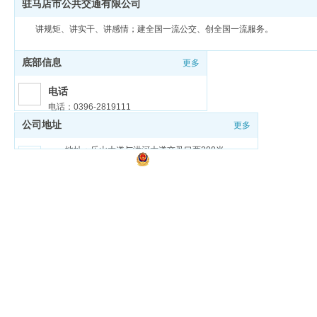
驻马店市公共交通有限公司
讲规矩、讲实干、讲感情；建全国一流公交、创全国一流服务。
底部信息
更多
电话
电话：0396-2819111
公司地址
更多
邮箱
邮箱：zmdgongjiao@sina.com
地址：乐山大道与洪河大道交叉口西200米
豫ICP备18026321号-1
豫公网安备 41170202000159号