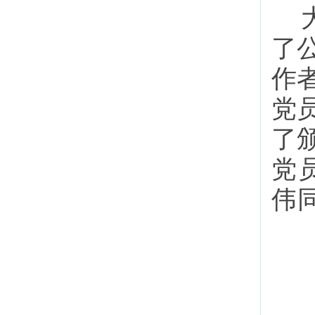
了
作
党
了
党
伟