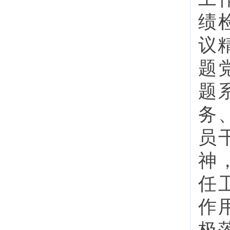
绩
议
题
题
务
员
神
任
作