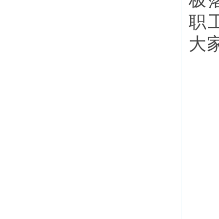
极
职
大