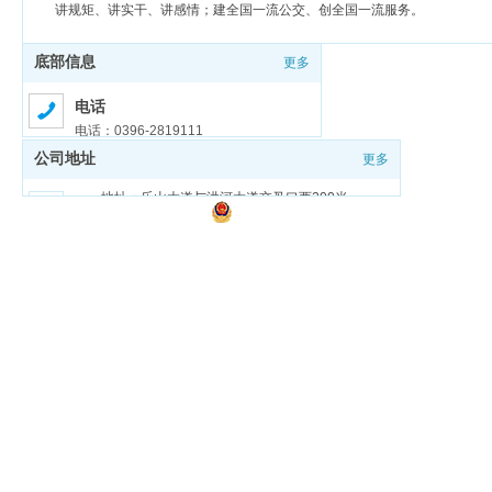
讲规矩、讲实干、讲感情；建全国一流公交、创全国一流服务。
底部信息
更多
电话
电话：0396-2819111
公司地址
更多
邮箱
邮箱：zmdgongjiao@sina.com
地址：乐山大道与洪河大道交叉口西200米
豫ICP备18026321号-1
豫公网安备 41170202000159号