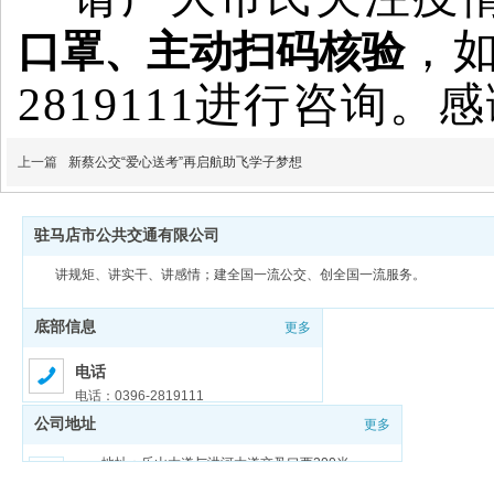
，
口罩、主动扫码核验
2819111进行咨询
上一篇
新蔡公交“爱心送考”再启航助飞学子梦想
驻马店市公共交通有限公司
讲规矩、讲实干、讲感情；建全国一流公交、创全国一流服务。
底部信息
更多
电话
电话：0396-2819111
公司地址
更多
邮箱
邮箱：zmdgongjiao@sina.com
地址：乐山大道与洪河大道交叉口西200米
豫ICP备18026321号-1
豫公网安备 41170202000159号