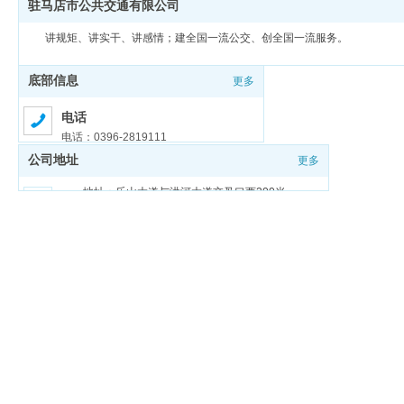
驻马店市公共交通有限公司
讲规矩、讲实干、讲感情；建全国一流公交、创全国一流服务。
底部信息
更多
电话
电话：0396-2819111
公司地址
更多
邮箱
邮箱：zmdgongjiao@sina.com
地址：乐山大道与洪河大道交叉口西200米
豫ICP备18026321号-1
豫公网安备 41170202000159号