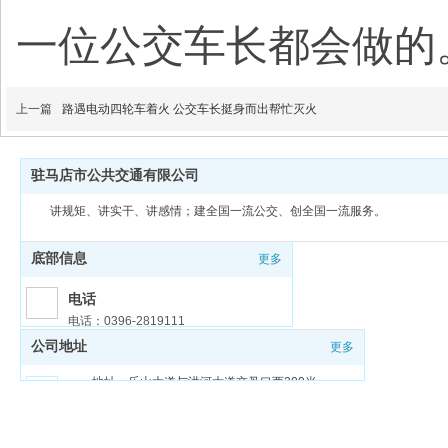
一位公交车长都会做的
上一篇
路遇电动四轮车着火 公交车长挺身而出帮忙灭火
驻马店市公共交通有限公司
讲规矩、讲实干、讲感情；建全国一流公交、创全国一流服务。
底部信息
更多
电话
电话：0396-2819111
公司地址
更多
邮箱
邮箱：zmdgongjiao@sina.com
地址：乐山大道与洪河大道交叉口西200米
豫ICP备18026321号-1
豫公网安备 41170202000159号