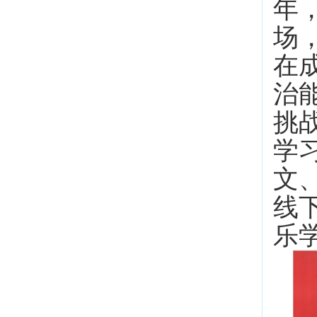
年
场
在
治
挑
学
文
线
乐