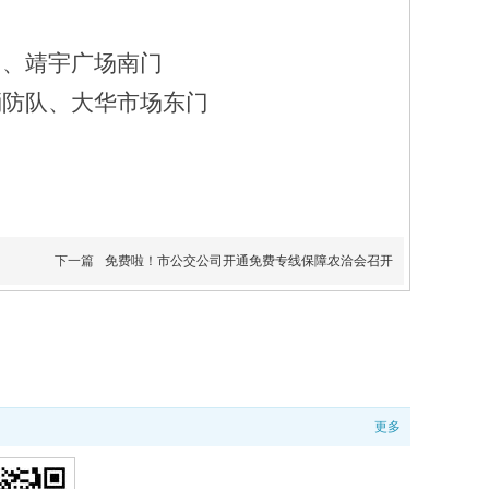
口、靖宇广场南门
消防队、大华市场东门
下一篇
免费啦！市公交公司开通免费专线保障农洽会召开
更多