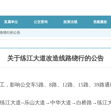
直属单位
公交查询
政策法规
党建廉政
路绕行的公告
关于练江大道改造线路绕行的公告
工，影响公交车
5路、8路、12路、15路、39路
通
→练江大道--乐山大道→中华大道→白桥路→练