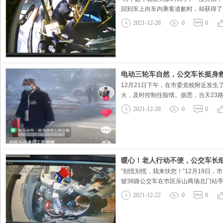
回到车上向车内乘客道歉时，却获得了
他见情况紧急，于是立即减速停车，并
2021-12-28
0
0
避免拥堵和市民乘客时间不受影
电动三轮车自然，公交车长挺身
12月21日下午，在市委党校附近发
火，及时控制住险情。据悉，当天23
辆安全停靠路边，一边向车内乘客解释
2021-12-28
0
0
间不受影响，便回到驾驶室继续投入运
暖心！老人行动不便，公交车长
“别慌别慌，我来扶您！”12月19日
驶38路公交车在市区乐山商场北门站
搀扶老人让其缓慢下车，搀扶老人安全
2021-12-22
0
0
作为公交车长时常会遇到腿脚