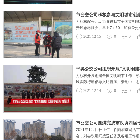
市公交公司积极参与文明城市创建
为积极配合、助力推进我市全国文明城
开展志愿服务。早上7：30，所有公
有序上车；主动搀扶老、弱、病、残、
2021-12-15
0
0
清洁，在此基础上，引导公交车辆安全
平舆公交公司组织开展“文明创建
为积极开展创建全国文明城市工作，彰
以实际行动倡导文明新风。活动中，志
目光，尽管天气寒冷，但公交志愿者依
2021-12-14
0
0
事，却是一件提高公民环保意识的
市公交公司圆满完成市政协四届
2021年12月9日上午，伴随着驻
会，对会议期间接送任务及各项工作细