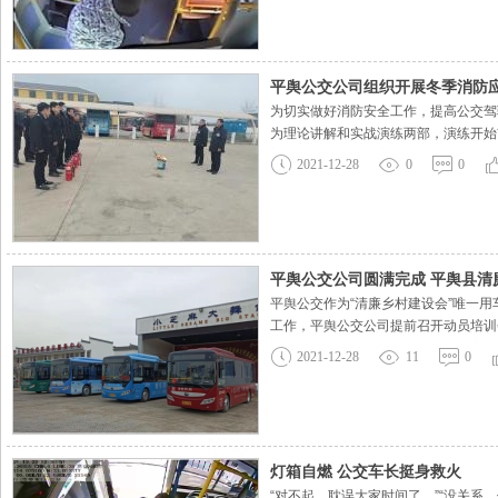
平舆公交公司组织开展冬季消防
为切实做好消防安全工作，提高公交驾
为理论讲解和实战演练两部，演练开始
门对灭火器的使用方法及注意事项进行
2021-12-28
0
0
本次消防安全应急演练有效提高了平
平舆公交公司圆满完成 平舆县清
平舆公交作为“清廉乡村建设会”唯一
工作，平舆公交公司提前召开动员培训
对所有会务用车进行了全面细致的安全
2021-12-28
11
0
消杀及清洁工作，对驾驶员进行严
灯箱自燃 公交车长挺身救火
“对不起，耽误大家时间了。”“没关系