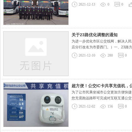
礼让斑马线和疫情防控措施落实等一系
2021-12-13
0
0
保障人员以高度的责任感和严谨的工作
关于23路优化调整的通知
为进一步优化市区公交线网，解决人民
店分行改名为市委西门。）一、23路
公园音乐台。23路站名站点早班：公交东站
2021-12-10
280
0
序上行站序下行站名备注站名备注1人
超方便！公交IC卡共享充值机，
为了让市民乘坐城市公交更加方便快捷
您无需跑远路即可完成对互联互通公交
站亭。让您不管是等公交，还是逛街，
2021-12-02
156
0
放在充值机指定区域，连接手机