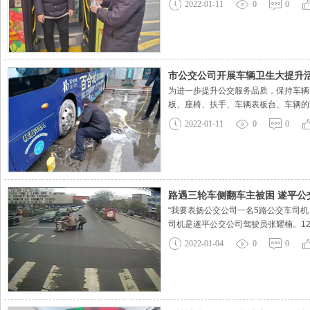
2022-01-11
0
0
人员，必须进行行程码、健康码的
市公交公司开展车辆卫生大提升
为进一步提升公交服务品质，保持车辆
板、座椅、扶手、车辆表板台、车辆的
进行清洁排查，做到一趟一清洗一周一
2022-01-11
0
0
亮、安全、便捷、舒适的乘车环境。
路遇三轮车侧翻车主被困 遂平公
“我要表扬公交公司一名5路公交车司
司机是遂平公交公司驾驶员张耀楠。1
解，12月24日中午，遂平县公交公
2022-01-04
0
0
侧翻，三轮车上的大娘被压倒在了车子