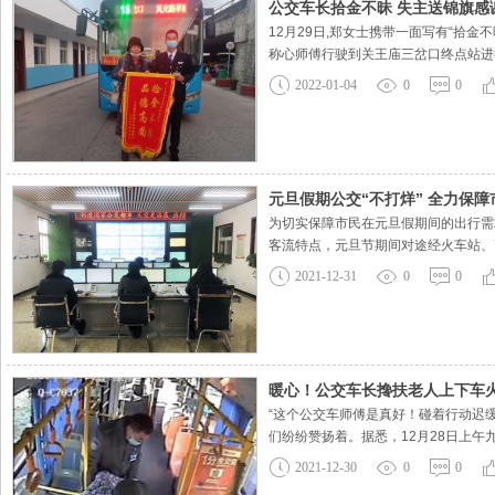
公交车长拾金不昧 失主送锦旗感
12月29日,郑女士携带一面写有“拾
称心师傅行驶到关王庙三岔口终点站进
失物品后肯定非常着急，便第一时间上
2022-01-04
0
0
法，来到汝河桥停保场站务室。到站务
元旦假期公交“不打烊” 全力保
为切实保障市民在元旦假期间的出行需
客流特点，元旦节期间对途经火车站、
候车时间。提前部署，组织人员对所有
2021-12-31
0
0
态，严禁带病车辆上线运营。节日
暖心！公交车长搀扶老人上下车
“这个公交车师傅是真好！碰着行动迟
们纷纷赞扬着。据悉，12月28日上
起了王聪的注意。老人行动十分迟缓，
2021-12-30
0
0
当王师傅行至洪河场站时，看到老