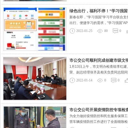
绿色出行，福利不停！“学习强国
新春在即，“学习强国”学习平台联合支
出行、便捷学习的需求，“学习强国”A
录“学习强国”APP，点击“我的”进
2022-01-25
80
0
车票立减，用户
市公交公司顺利完成创建市级文
1月13日上午，市文明办检查组李红
荣、副总经理张齐及相关负责同志陪同
检查组在党委会议室听取公司创建文明
2022-01-14
0
0
位特色上求突破，在创建开展上求实效
市公交公司开展疫情防控专项检
为全力做好疫情防控和民生服务保障工
营车辆疫情防控工作进行了全面细致检
机的要做好登记，提供有效的人员信息